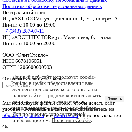
Политика обработки персональных данных
Центральный офис:
ИЦ «ASTROOM» ул. Цвиллинга, 1, 7эт, галерея А
Пн-пт: с 10:00 до 19:00
+7 (343) 287-07-11
ИЦ «ARCHITECTOR» ул. Малышева, 8, 1 этаж
Пн-пт: с 10:00 до 20:00
ООО «ЭлитСтекло»
ИНН 6678106051
ОГРН 1206600000903
Данный веб-сайт использует cookie-
Отправить заявку на расчет
файлы в целях предоставления вам
лучшего пользовательского опыта на
нашем сайте. Продолжая использовать
Принять
данный сайт, вы соглашаетесь с
Мы используем файлы cookie, чтобы делать сайт
использованием нами cookie-файлов.
удобнее. Оставаясь на сайте, вы соглашаетесь на
Для получения дополнительной
обработку данных
и с
политикой
их использования
информации см.
Политика Cookie
.
Ок